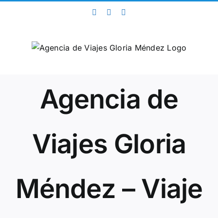
Saltar
Facebook
Twitter
Instagram
al
contenido
Agencia de
Viajes Gloria
Méndez – Viaje