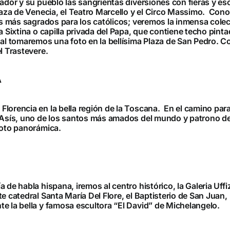
rador y su pueblo las sangrientas diversiones con fieras y es
Plaza de Venecia, el Teatro Marcello y el Circo Massimo. Con
es más sagrados para los católicos; veremos la inmensa colecc
la Sixtina o capilla privada del Papa, que contiene techo pin
nal tomaremos una foto en la bellísima Plaza de San Pedro. C
l Trastevere.
A
lorencia en la bella región de la Toscana. En el camino par
 Asís, uno de los santos más amados del mundo y patrono de 
foto panorámica.
e habla hispana, iremos al centro histórico, la Galeria Uffizi 
e catedral Santa María Del Flore, el Baptisterio de San Juan
e la bella y famosa escultora “El David” de Michelangelo.