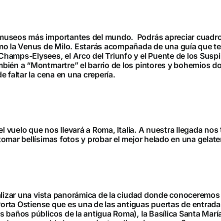
 museos más importantes del mundo. Podrás apreciar cuadr
mo la Venus de Milo. Estarás acompañada de una guía que te 
amps-Elysees, el Arco del Triunfo y el Puente de los Suspir
bién a “Montmartre” el barrio de los pintores y bohemios do
 faltar la cena en una crepería.
l vuelo que nos llevará a Roma, Italia. A nuestra llegada nos 
omar bellísimas fotos y probar el mejor helado en una gelater
lizar una vista panorámica de la ciudad donde conoceremos el
Porta Ostiense que es una de las antiguas puertas de entrada 
 baños públicos de la antigua Roma), la Basílica Santa María