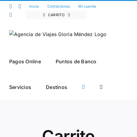
Saltar
Facebook
Twitter
Inicio
Contáctenos
Mi cuenta
al
Instagram
CARRITO
contenido
Pagos Online
Puntos de Banco
Servicios
Destinos
Carrito