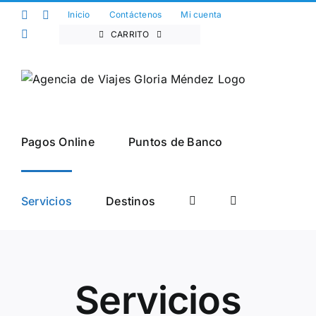
Saltar
Facebook
Twitter
Inicio
Contáctenos
Mi cuenta
al
Instagram
CARRITO
contenido
Pagos Online
Puntos de Banco
Servicios
Destinos
Servicios