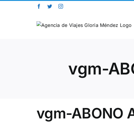
Saltar
Facebook
Twitter
Instagram
al
contenido
vgm-AB
vgm-ABONO A