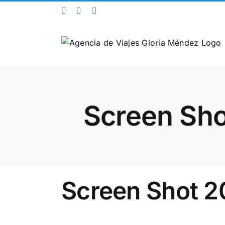
Saltar
Facebook
Twitter
Instagram
al
contenido
Screen Sho
Screen Shot 2