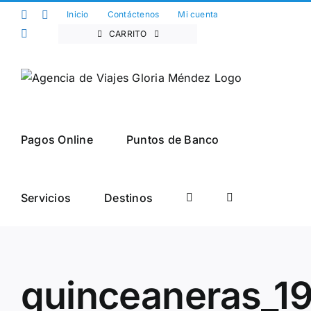
Saltar
Facebook
Twitter
Inicio
Contáctenos
Mi cuenta
al
Instagram
CARRITO
contenido
Pagos Online
Puntos de Banco
Servicios
Destinos
quinceaneras_1