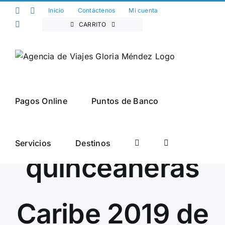
Saltar
Facebook
Twitter
Inicio
Contáctenos
Mi cuenta
al
Instagram
CARRITO
contenido
Pagos Online
Puntos de Banco
Viaje de
Servicios
Destinos
quinceañeras
Caribe 2019 de