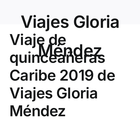
Viajes Gloria
Viaje de
Méndez
quinceañeras
Caribe 2019 de
Viajes Gloria
Méndez