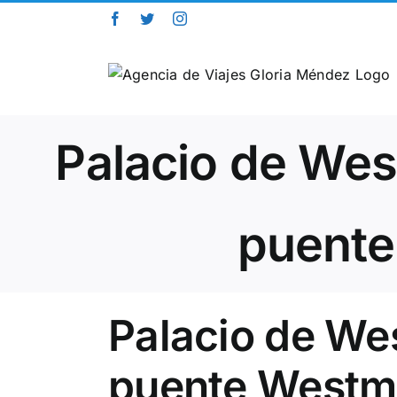
Saltar
Facebook
Twitter
Instagram
al
contenido
Palacio de West
puente
Palacio de Wes
puente Westmi