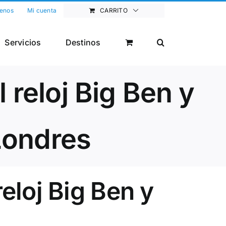
enos
Mi cuenta
CARRITO
Servicios
Destinos
 reloj Big Ben y
Londres
eloj Big Ben y