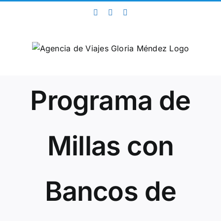
Saltar
Facebook
Twitter
Instagram
al
contenido
Programa de
Millas con
Bancos de