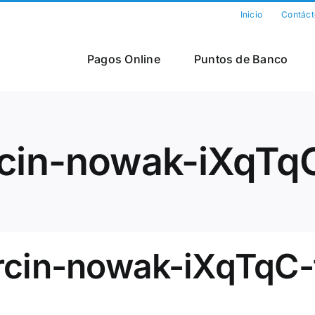
Inicio
Contáct
Pagos Online
Puntos de Banco
in-nowak-iXqTqC-
in-nowak-iXqTqC-f