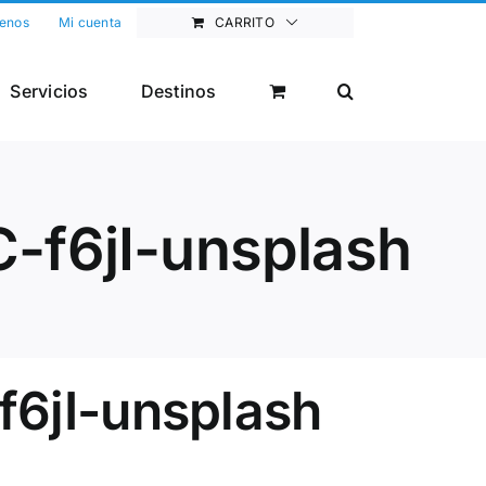
enos
Mi cuenta
CARRITO
Servicios
Destinos
f6jI-unsplash
6jI-unsplash