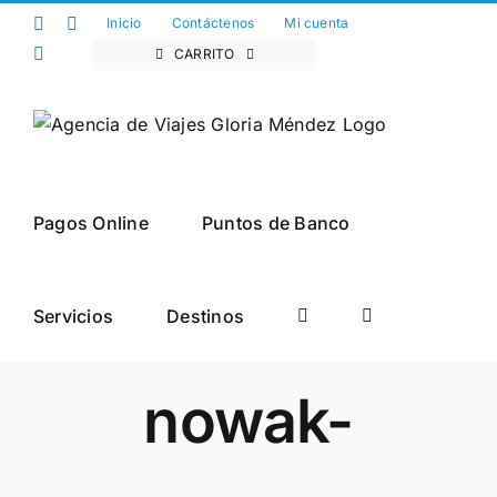
Saltar
Facebook
Twitter
Inicio
Contáctenos
Mi cuenta
al
Instagram
CARRITO
contenido
Pagos Online
Puntos de Banco
LONDRES_marci
Servicios
Destinos
nowak-