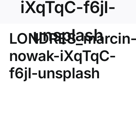
iXqTqC-f6jI-
unsplash
LONDRES_marcin
nowak-iXqTqC-
f6jI-unsplash