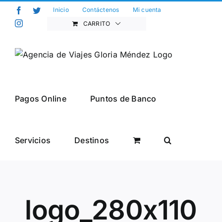
Saltar
Facebook
Twitter
Inicio
Contáctenos
Mi cuenta
al
Instagram
CARRITO
contenido
Pagos Online
Puntos de Banco
Servicios
Destinos
logo_280x110