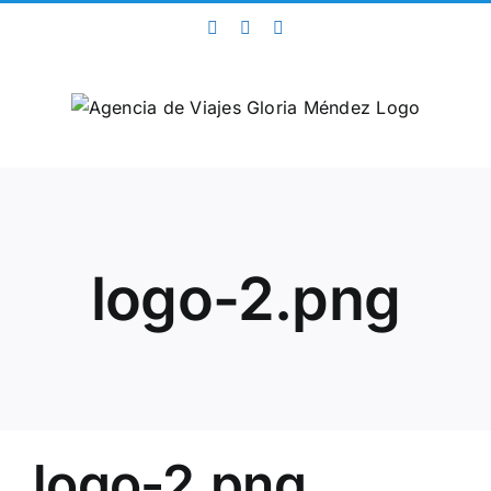
Saltar
Facebook
Twitter
Instagram
al
contenido
logo-2.png
logo-2.png