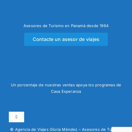
Asesores de Turismo en Panamá desde 1964
Contacte un asesor de viajes
Un porcentaje de nuestras ventas apoya los programas de
Casa Esperanza
Toggle
Navigation
© Agencia de Viajes Gloria Méndez – Asesores de Turismo
Programa de Millas