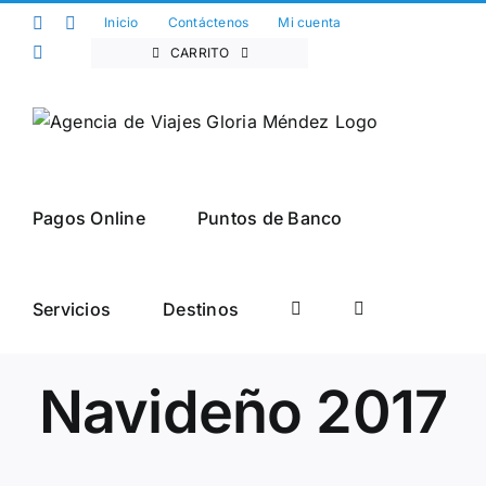
Saltar
Facebook
Twitter
Inicio
Contáctenos
Mi cuenta
al
Instagram
CARRITO
contenido
Pagos Online
Puntos de Banco
Catálogo
Servicios
Destinos
Navideño 2017