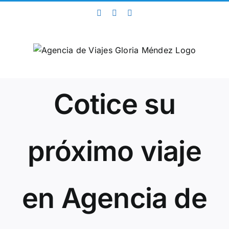
Saltar
Facebook
Twitter
Instagram
al
contenido
Cotice su
próximo viaje
en Agencia de