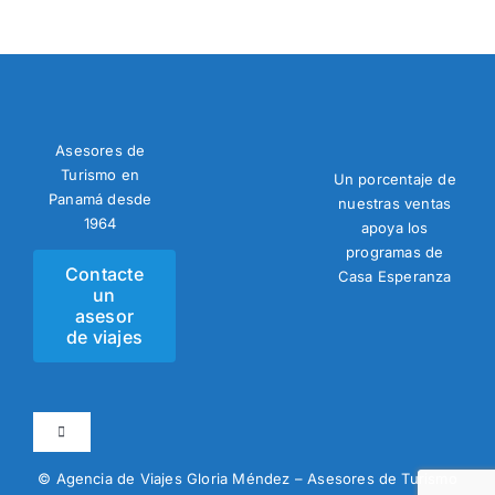
Asesores de
Turismo en
Un porcentaje de
Panamá desde
nuestras ventas
1964
apoya los
programas de
Contacte
Casa Esperanza
un
asesor
de viajes
Toggle
Navigation
© Agencia de Viajes Gloria Méndez – Asesores de Turismo
Programa de Millas