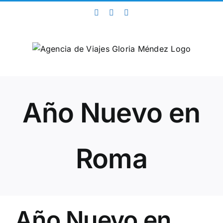
Saltar
Facebook
Twitter
Instagram
al
contenido
Año Nuevo en
Roma
Año Nuevo en