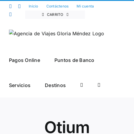
Saltar
Facebook
Twitter
Inicio
Contáctenos
Mi cuenta
al
Instagram
CARRITO
contenido
Pagos Online
Puntos de Banco
Servicios
Destinos
Otium